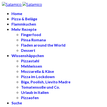
Home
Pizza & Beläge
Flammkuchen
Mehr Rezepte
Fingerfood
Pinsa Romana
Fladen around the World
Dessert
Wissenshäppchen
Pizzastahl
Mehlwissen
Mozzarella & Käse
Pizza im Lockdown
Biga, Poolish, Lievito Madre
Tomatensoße und Co.
Urlaub in Italien
Pizzaofen
Suche