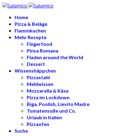
Home
Pizza & Beläge
Flammkuchen
Mehr Rezepte
Fingerfood
Pinsa Romana
Fladen around the World
Dessert
Wissenshäppchen
Pizzastahl
Mehlwissen
Mozzarella & Käse
Pizza im Lockdown
Biga, Poolish, Lievito Madre
Tomatensoße und Co.
Urlaub in Italien
Pizzaofen
Suche