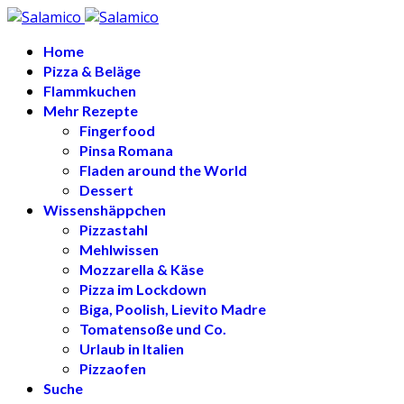
Home
Pizza & Beläge
Flammkuchen
Mehr Rezepte
Fingerfood
Pinsa Romana
Fladen around the World
Dessert
Wissenshäppchen
Pizzastahl
Mehlwissen
Mozzarella & Käse
Pizza im Lockdown
Biga, Poolish, Lievito Madre
Tomatensoße und Co.
Urlaub in Italien
Pizzaofen
Suche