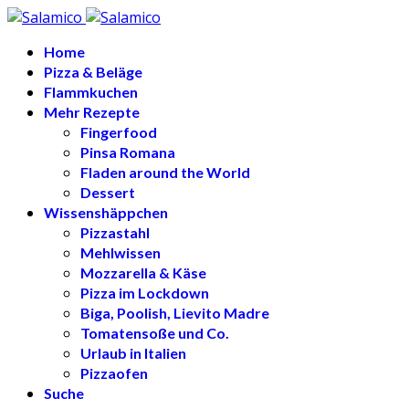
Home
Pizza & Beläge
Flammkuchen
Mehr Rezepte
Fingerfood
Pinsa Romana
Fladen around the World
Dessert
Wissenshäppchen
Pizzastahl
Mehlwissen
Mozzarella & Käse
Pizza im Lockdown
Biga, Poolish, Lievito Madre
Tomatensoße und Co.
Urlaub in Italien
Pizzaofen
Suche