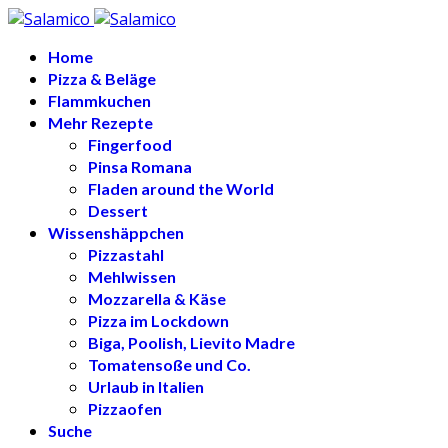
Home
Pizza & Beläge
Flammkuchen
Mehr Rezepte
Fingerfood
Pinsa Romana
Fladen around the World
Dessert
Wissenshäppchen
Pizzastahl
Mehlwissen
Mozzarella & Käse
Pizza im Lockdown
Biga, Poolish, Lievito Madre
Tomatensoße und Co.
Urlaub in Italien
Pizzaofen
Suche