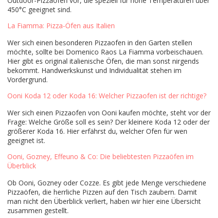
Outdoor-Pizzaöfen vor, die speziell für hohe Temperaturen über
450°C geeignet sind.
La Fiamma: Pizza-Öfen aus Italien
Wer sich einen besonderen Pizzaofen in den Garten stellen
möchte, sollte bei Domenico Raos La Fiamma vorbeischauen.
Hier gibt es original italienische Öfen, die man sonst nirgends
bekommt. Handwerkskunst und Individualität stehen im
Vordergrund.
Ooni Koda 12 oder Koda 16: Welcher Pizzaofen ist der richtige?
Wer sich einen Pizzaofen von Ooni kaufen möchte, steht vor der
Frage: Welche Größe soll es sein? Der kleinere Koda 12 oder der
größerer Koda 16. Hier erfährst du, welcher Ofen für wen
geeignet ist.
Ooni, Gozney, Effeuno & Co: Die beliebtesten Pizzaöfen im
Überblick
Ob Ooni, Gozney oder Cozze. Es gibt jede Menge verschiedene
Pizzaöfen, die herrliche Pizzen auf den Tisch zaubern. Damit
man nicht den Überblick verliert, haben wir hier eine Übersicht
zusammen gestellt.