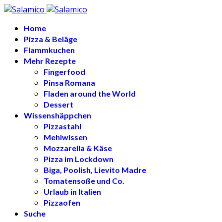
Home
Pizza & Beläge
Flammkuchen
Mehr Rezepte
Fingerfood
Pinsa Romana
Fladen around the World
Dessert
Wissenshäppchen
Pizzastahl
Mehlwissen
Mozzarella & Käse
Pizza im Lockdown
Biga, Poolish, Lievito Madre
Tomatensoße und Co.
Urlaub in Italien
Pizzaofen
Suche