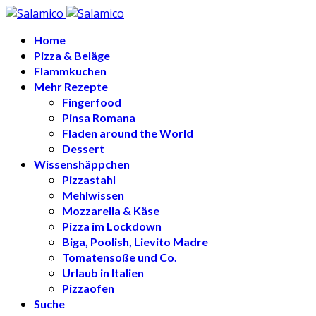
Home
Pizza & Beläge
Flammkuchen
Mehr Rezepte
Fingerfood
Pinsa Romana
Fladen around the World
Dessert
Wissenshäppchen
Pizzastahl
Mehlwissen
Mozzarella & Käse
Pizza im Lockdown
Biga, Poolish, Lievito Madre
Tomatensoße und Co.
Urlaub in Italien
Pizzaofen
Suche