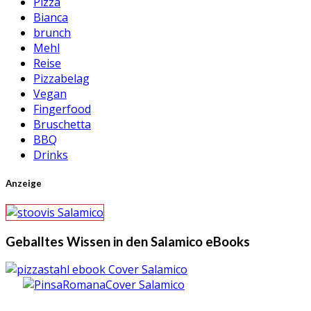
Pizza
Bianca
brunch
Mehl
Reise
Pizzabelag
Vegan
Fingerfood
Bruschetta
BBQ
Drinks
Anzeige
Geballtes Wissen in den Salamico eBooks