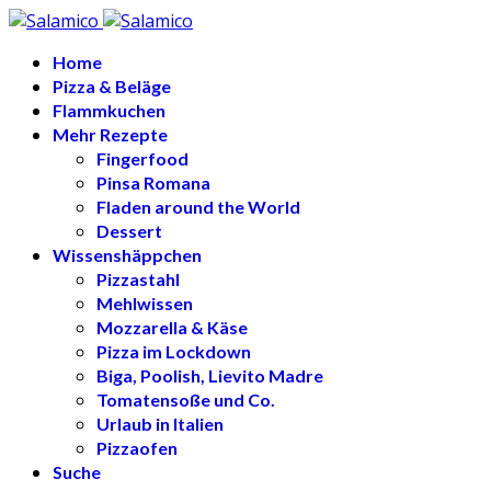
Home
Pizza & Beläge
Flammkuchen
Mehr Rezepte
Fingerfood
Pinsa Romana
Fladen around the World
Dessert
Wissenshäppchen
Pizzastahl
Mehlwissen
Mozzarella & Käse
Pizza im Lockdown
Biga, Poolish, Lievito Madre
Tomatensoße und Co.
Urlaub in Italien
Pizzaofen
Suche