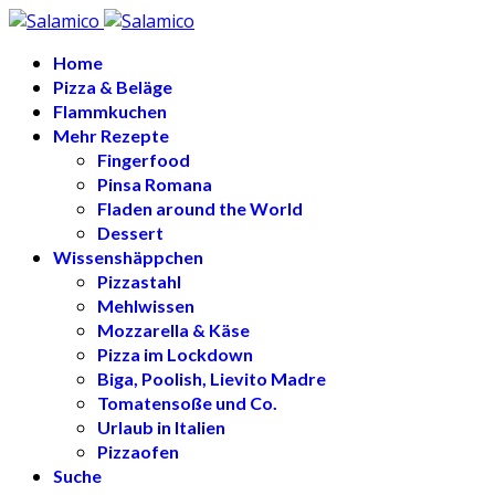
Home
Pizza & Beläge
Flammkuchen
Mehr Rezepte
Fingerfood
Pinsa Romana
Fladen around the World
Dessert
Wissenshäppchen
Pizzastahl
Mehlwissen
Mozzarella & Käse
Pizza im Lockdown
Biga, Poolish, Lievito Madre
Tomatensoße und Co.
Urlaub in Italien
Pizzaofen
Suche