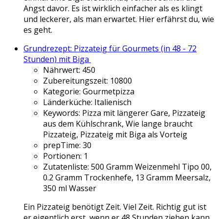
Angst davor. Es ist wirklich einfacher als es klingt
und leckerer, als man erwartet. Hier erfährst du, wie
es geht.
Grundrezept: Pizzateig für Gourmets (in 48 - 72
Stunden) mit Biga
Nährwert:
450
Zubereitungszeit:
10800
Kategorie:
Gourmetpizza
Länderküche:
Italienisch
Keywords:
Pizza mit längerer Gare, Pizzateig
aus dem Kühlschrank, Wie lange braucht
Pizzateig, Pizzateig mit Biga als Vorteig
prepTime:
30
Portionen:
1
Zutatenliste:
500 Gramm Weizenmehl Tipo 00,
0.2 Gramm Trockenhefe, 13 Gramm Meersalz,
350 ml Wasser
Ein Pizzateig benötigt Zeit. Viel Zeit. Richtig gut ist
er eigentlich erst, wenn er 48 Stunden ziehen kann.