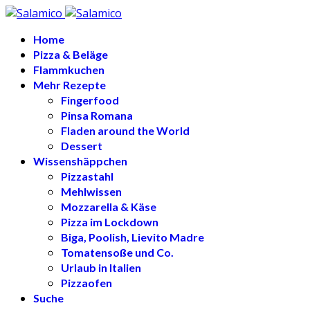
Home
Pizza & Beläge
Flammkuchen
Mehr Rezepte
Fingerfood
Pinsa Romana
Fladen around the World
Dessert
Wissenshäppchen
Pizzastahl
Mehlwissen
Mozzarella & Käse
Pizza im Lockdown
Biga, Poolish, Lievito Madre
Tomatensoße und Co.
Urlaub in Italien
Pizzaofen
Suche