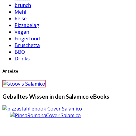
brunch
Mehl
Reise
Pizzabelag
Vegan
Fingerfood
Bruschetta
BBQ
Drinks
Anzeige
Geballtes Wissen in den Salamico eBooks