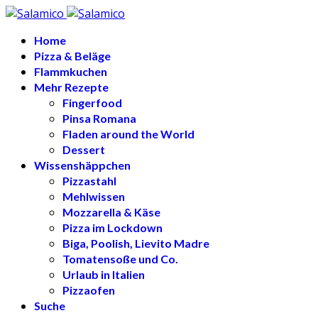
Home
Pizza & Beläge
Flammkuchen
Mehr Rezepte
Fingerfood
Pinsa Romana
Fladen around the World
Dessert
Wissenshäppchen
Pizzastahl
Mehlwissen
Mozzarella & Käse
Pizza im Lockdown
Biga, Poolish, Lievito Madre
Tomatensoße und Co.
Urlaub in Italien
Pizzaofen
Suche