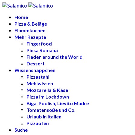
Home
Pizza & Beläge
Flammkuchen
Mehr Rezepte
Fingerfood
Pinsa Romana
Fladen around the World
Dessert
Wissenshäppchen
Pizzastahl
Mehlwissen
Mozzarella & Käse
Pizza im Lockdown
Biga, Poolish, Lievito Madre
Tomatensoße und Co.
Urlaub in Italien
Pizzaofen
Suche