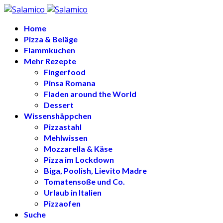
Home
Pizza & Beläge
Flammkuchen
Mehr Rezepte
Fingerfood
Pinsa Romana
Fladen around the World
Dessert
Wissenshäppchen
Pizzastahl
Mehlwissen
Mozzarella & Käse
Pizza im Lockdown
Biga, Poolish, Lievito Madre
Tomatensoße und Co.
Urlaub in Italien
Pizzaofen
Suche