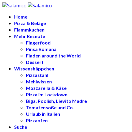
Home
Pizza & Beläge
Flammkuchen
Mehr Rezepte
Fingerfood
Pinsa Romana
Fladen around the World
Dessert
Wissenshäppchen
Pizzastahl
Mehlwissen
Mozzarella & Käse
Pizza im Lockdown
Biga, Poolish, Lievito Madre
Tomatensoße und Co.
Urlaub in Italien
Pizzaofen
Suche