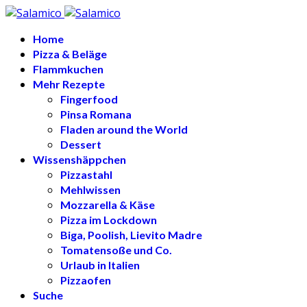
Home
Pizza & Beläge
Flammkuchen
Mehr Rezepte
Fingerfood
Pinsa Romana
Fladen around the World
Dessert
Wissenshäppchen
Pizzastahl
Mehlwissen
Mozzarella & Käse
Pizza im Lockdown
Biga, Poolish, Lievito Madre
Tomatensoße und Co.
Urlaub in Italien
Pizzaofen
Suche