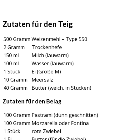
Zutaten für den Teig
500 Gramm
Weizenmehl – Type 550
2 Gramm
Trockenhefe
150 ml
Milch (lauwarm)
100 ml
Wasser (lauwarm)
1 Stück
Ei (Größe M)
10 Gramm
Meersalz
40 Gramm
Butter (weich, in Stücken)
Zutaten für den Belag
100 Gramm
Pastrami (dünn geschnitten)
100 Gramm
Mozzarella oder Fontina
1 Stück
rote Zwiebel
1 EL
Butter (für die Zwiebel)