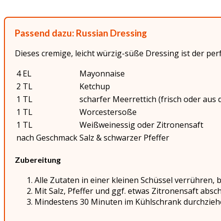
Passend dazu: Russian Dressing
Dieses cremige, leicht würzig-süße Dressing ist der pe
4 EL
Mayonnaise
2 TL
Ketchup
1 TL
scharfer Meerrettich (frisch oder aus 
1 TL
Worcestersoße
1 TL
Weißweinessig oder Zitronensaft
nach Geschmack
Salz & schwarzer Pfeffer
Zubereitung
Alle Zutaten in einer kleinen Schüssel verrühren, b
Mit Salz, Pfeffer und ggf. etwas Zitronensaft abs
Mindestens 30 Minuten im Kühlschrank durchziehe