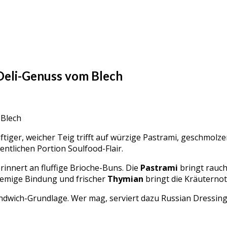
 Deli-Genuss vom Blech
uftiger, weicher Teig trifft auf würzige Pastrami, geschmolz
ntlichen Portion Soulfood-Flair.
 erinnert an fluffige Brioche-Buns. Die
Pastrami
bringt rauc
remige Bindung und frischer
Thymian
bringt die Kräuterno
Sandwich-Grundlage. Wer mag, serviert dazu Russian Dressin