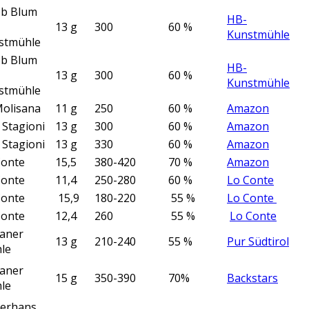
ob Blum
HB-
13 g
300
60 %
Kunstmühle
stmühle
ob Blum
HB-
13 g
300
60 %
Kunstmühle
stmühle
Molisana
11 g
250
60 %
Amazon
 Stagioni
13 g
300
60 %
Amazon
 Stagioni
13 g
330
60 %
Amazon
Conte
15,5
380-420
70 %
Amazon
Conte
11,4
250-280
60 %
Lo Conte
Conte
15,9
180-220
55 %
Lo Conte
Conte
12,4
260
55 %
Lo Conte
aner
13 g
210-240
55 %
Pur Südtirol
le
aner
15 g
350-390
70%
Backstars
le
erhans