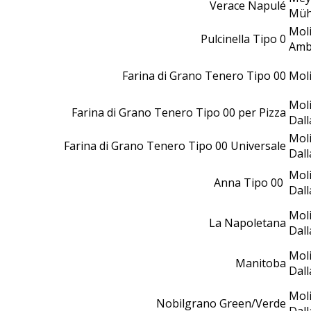
Verace Napulé
Müh
Moli
Pulcinella Tipo 0
Amb
Farina di Grano Tenero Tipo 00
Moli
Mol
Farina di Grano Tenero Tipo 00 per Pizza
Dal
Mol
Farina di Grano Tenero Tipo 00 Universale
Dal
Mol
Anna Tipo 00
Dal
Mol
La Napoletana
Dal
Mol
Manitoba
Dal
Mol
Nobilgrano Green/Verde