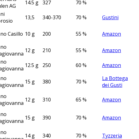
14.5 g
327
70 %
len AG
ni
13,5
340-370
70 %
Gustini
rosio
no Casillo
10 g
200
55 %
Amazon
ino
12 g
210
55 %
Amazon
lagiovanna
ino
12.5 g
250
60 %
Amazon
lagiovanna
ino
La Bottega
15 g
380
70 %
lagiovanna
dei Gusti
ino
12 g
310
65 %
Amazon
lagiovanna
ino
15 g
390
70 %
Amazon
lagiovanna
ino
14 g
340
70 %
Tyzzeria