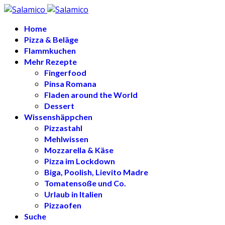
Home
Pizza & Beläge
Flammkuchen
Mehr Rezepte
Fingerfood
Pinsa Romana
Fladen around the World
Dessert
Wissenshäppchen
Pizzastahl
Mehlwissen
Mozzarella & Käse
Pizza im Lockdown
Biga, Poolish, Lievito Madre
Tomatensoße und Co.
Urlaub in Italien
Pizzaofen
Suche