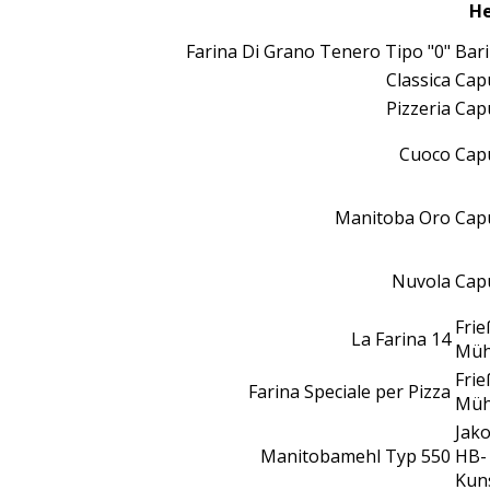
He
Farina Di Grano Tenero Tipo "0"
Bari
Classica
Cap
Pizzeria
Cap
Cuoco
Cap
Manitoba Oro
Cap
Nuvola
Cap
Frie
La Farina 14
Müh
Frie
Farina Speciale per Pizza
Müh
Jak
Manitobamehl Typ 550
HB-
Kun