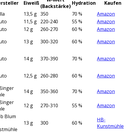
rsteller
Eiweiß
Hydration
Kaufen
(Backstärke)
lla
13,5 g
350
70 %
Amazon
uto
11,5 g
220-240
55 %
Amazon
uto
12 g
260-270
60 %
Amazon
uto
13 g
300-320
60 %
Amazon
uto
14 g
370-390
70 %
Amazon
uto
12,5 g
260-280
60 %
Amazon
ßinger
14 g
350-360
70 %
Amazon
le
ßinger
12 g
270-310
55 %
Amazon
le
ob Blum
HB-
13 g
300
60 %
Kunstmühle
stmühle