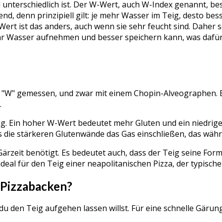
 unterschiedlich ist. Der W-Wert, auch W-Index genannt, bes
, denn prinzipiell gilt: je mehr Wasser im Teig, desto bess
ert ist das anders, auch wenn sie sehr feucht sind. Daher s
hr Wasser aufnehmen und besser speichern kann, was dafür 
eit "W" gemessen, und zwar mit einem Chopin-Alveographen.
.
ig. Ein hoher W-Wert bedeutet mehr Gluten und ein niedrig
ss die stärkeren Glutenwände das Gas einschließen, das wäh
rzeit benötigt. Es bedeutet auch, dass der Teig seine Form 
ideal für den Teig einer neapolitanischen Pizza, der typisc
 Pizzabacken?
 du den Teig aufgehen lassen willst. Für eine schnelle Gäru