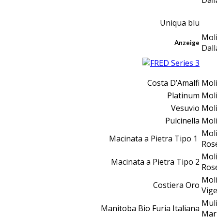
Dal
Uniqua blu
Mol
Anzeige
Dal
Costa D’Amalfi
Moli
Platinum
Moli
Vesuvio
Moli
Pulcinella
Moli
Mol
Macinata a Pietra Tipo 1
Ros
Mol
Macinata a Pietra Tipo 2
Ros
Mol
Costiera Oro
Vig
Mul
Manitoba Bio Furia Italiana
Mar