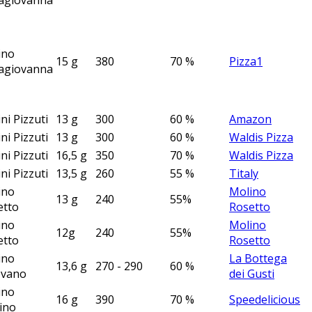
lagiovanna
ino
15 g
380
70 %
Pizza1
lagiovanna
ni Pizzuti
13 g
300
60 %
Amazon
ni Pizzuti
13 g
300
60 %
Waldis Pizza
ni Pizzuti
16,5 g
350
70 %
Waldis Pizza
ni Pizzuti
13,5 g
260
55 %
Titaly
ino
Molino
13 g
240
55%
etto
Rosetto
ino
Molino
12g
240
55%
etto
Rosetto
ino
La Bottega
13,6 g
270 - 290
60 %
evano
dei Gusti
ino
16 g
390
70 %
Speedelicious
ino