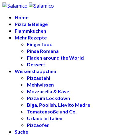
Home
Pizza & Beläge
Flammkuchen
Mehr Rezepte
Fingerfood
Pinsa Romana
Fladen around the World
Dessert
Wissenshäppchen
Pizzastahl
Mehlwissen
Mozzarella & Käse
Pizza im Lockdown
Biga, Poolish, Lievito Madre
Tomatensoße und Co.
Urlaub in Italien
Pizzaofen
Suche