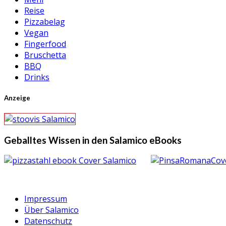
Reise
Pizzabelag
Vegan
Fingerfood
Bruschetta
BBQ
Drinks
Anzeige
Geballtes Wissen in den Salamico eBooks
Impressum
Über Salamico
Datenschutz