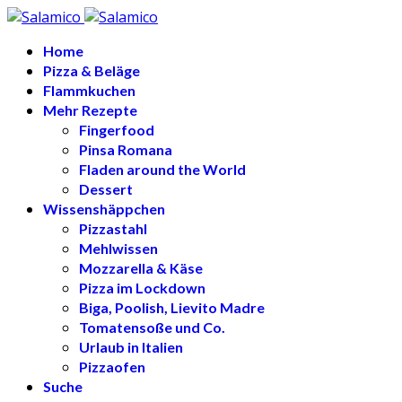
Home
Pizza & Beläge
Flammkuchen
Mehr Rezepte
Fingerfood
Pinsa Romana
Fladen around the World
Dessert
Wissenshäppchen
Pizzastahl
Mehlwissen
Mozzarella & Käse
Pizza im Lockdown
Biga, Poolish, Lievito Madre
Tomatensoße und Co.
Urlaub in Italien
Pizzaofen
Suche