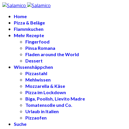
Home
Pizza & Beläge
Flammkuchen
Mehr Rezepte
Fingerfood
Pinsa Romana
Fladen around the World
Dessert
Wissenshäppchen
Pizzastahl
Mehlwissen
Mozzarella & Käse
Pizza im Lockdown
Biga, Poolish, Lievito Madre
Tomatensoße und Co.
Urlaub in Italien
Pizzaofen
Suche