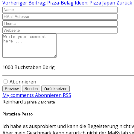
Vorheriger Beitrag: Pizza-Belag Ideen: Pizza Japan
Zurück
1000
Buchstaben übrig
Abonnieren
Preview
Senden
Zurücksetzen
My comments
Abonnieren
RSS
Reinhard
3 Jahre 2 Monate
Pistazien-Pesto
Ich habe es ausprobiert und kann die Begeisterung nicht v
Aber mein Geschmack kann natürlich nicht der Maßstab se