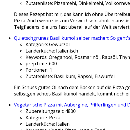
Zutatenliste:
Pizzamehl, Dinkelmehl, Vollkornw
Dieses Rezept hat mir, das kann ich ohne Übertreibu
Pizza. Auch wenn sie zum Verwechseln ähnlich aussieht
Teigfladens, die uns fast überall auf der Welt serviert
Quietschgrünes Basilikumöl selber machen: So geht'
Kategorie:
Gewürzöl
Länderküche:
Italienisch
Keywords:
Oreganoöl, Rosmarinöl, Rapsöl, Thym
prepTime:
600
Portionen:
1
Zutatenliste:
Basilikum, Rapsöl, Eiswürfel
Ein Schuss gutes Öl nach dem Backen auf die Pizza ge
selbstgemachtes Basilikumöl handelt, kommt noch eine
Vegetarische Pizza mit Aubergine, Pfifferlingen und 
Zubereitungszeit:
4800
Kategorie:
Pizza
Länderküche:
Italien