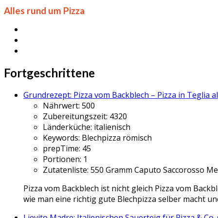
Alles rund um Pizza
Fortgeschrittene
Grundrezept: Pizza vom Backblech – Pizza in Teglia 
Nährwert:
500
Zubereitungszeit:
4320
Länderküche:
italienisch
Keywords:
Blechpizza römisch
prepTime:
45
Portionen:
1
Zutatenliste:
550 Gramm Caputo Saccorosso Mehl,
Pizza vom Backblech ist nicht gleich Pizza vom Backbl
wie man eine richtig gute Blechpizza selber macht u
Lievito Madre: Italienischen Sauerteig für Pizza & Co