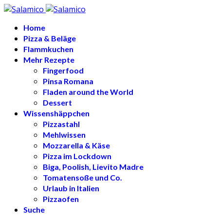
Home
Pizza & Beläge
Flammkuchen
Mehr Rezepte
Fingerfood
Pinsa Romana
Fladen around the World
Dessert
Wissenshäppchen
Pizzastahl
Mehlwissen
Mozzarella & Käse
Pizza im Lockdown
Biga, Poolish, Lievito Madre
Tomatensoße und Co.
Urlaub in Italien
Pizzaofen
Suche