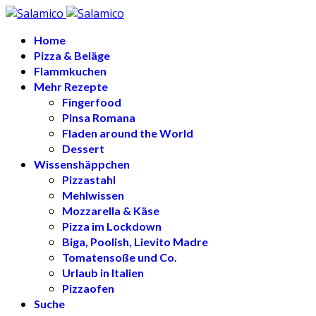
Home
Pizza & Beläge
Flammkuchen
Mehr Rezepte
Fingerfood
Pinsa Romana
Fladen around the World
Dessert
Wissenshäppchen
Pizzastahl
Mehlwissen
Mozzarella & Käse
Pizza im Lockdown
Biga, Poolish, Lievito Madre
Tomatensoße und Co.
Urlaub in Italien
Pizzaofen
Suche