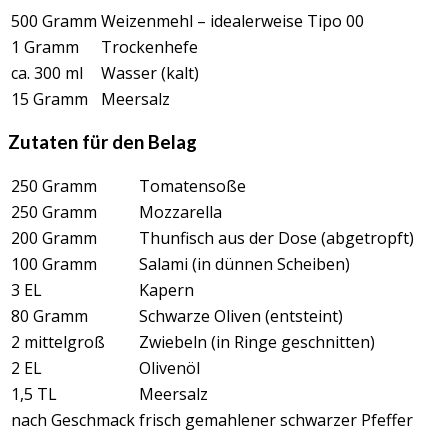
500 Gramm
Weizenmehl – idealerweise Tipo 00
1 Gramm
Trockenhefe
ca. 300 ml
Wasser (kalt)
15 Gramm
Meersalz
Zutaten für den Belag
250 Gramm
Tomatensoße
250 Gramm
Mozzarella
200 Gramm
Thunfisch aus der Dose (abgetropft)
100 Gramm
Salami (in dünnen Scheiben)
3 EL
Kapern
80 Gramm
Schwarze Oliven (entsteint)
2 mittelgroß
Zwiebeln (in Ringe geschnitten)
2 EL
Olivenöl
1,5 TL
Meersalz
nach Geschmack
frisch gemahlener schwarzer Pfeffer