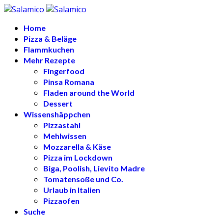
Home
Pizza & Beläge
Flammkuchen
Mehr Rezepte
Fingerfood
Pinsa Romana
Fladen around the World
Dessert
Wissenshäppchen
Pizzastahl
Mehlwissen
Mozzarella & Käse
Pizza im Lockdown
Biga, Poolish, Lievito Madre
Tomatensoße und Co.
Urlaub in Italien
Pizzaofen
Suche