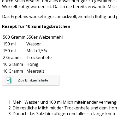
durch Milch ersetzt, um alles etwas fluffiger zu gestalten.
Wurzelbrot geworden ist. Da ich die bereits erwähnte Milc
Das Ergebnis war sehr geschmackvoll, ziemlich fluffig und
Rezept für 10 Sonntagsbrötchen
500 Gramm
550er Weizenmehl
150 ml
Wasser
150 ml
Milch 1,5%
2 Gramm
Trockenhefe
10 Gramm
Honig
10 Gramm
Meersalz
Zur Einkaufsliste
Mehl, Wasser und 100 ml Milch miteinander vermeng
Die restliche Milch mit der Trockenhefe und dem Hon
Danach das Salz hinzufügen und alles so lange kneten