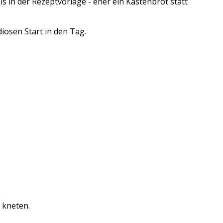
ls in der Rezeptvorlage - eher ein Kastenbrot statt
diosen Start in den Tag.
n kneten.