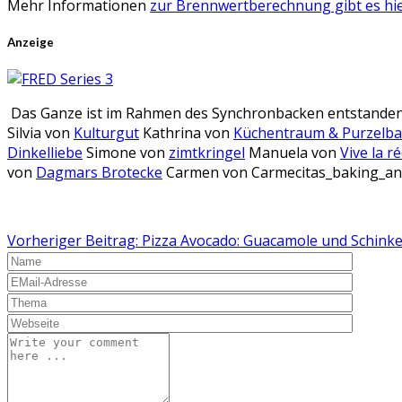
Mehr Informationen
zur Brennwertberechnung gibt es hie
Anzeige
Das Ganze ist im Rahmen des Synchronbacken entstanden. W
Silvia von
Kulturgut
Kathrina von
Küchentraum & Purzelb
Dinkelliebe
Simone von
zimtkringel
Manuela von
Vive la r
von
Dagmars Brotecke
Carmen von
Carmecitas_baking_a
Vorheriger Beitrag: Pizza Avocado: Guacamole und Schink