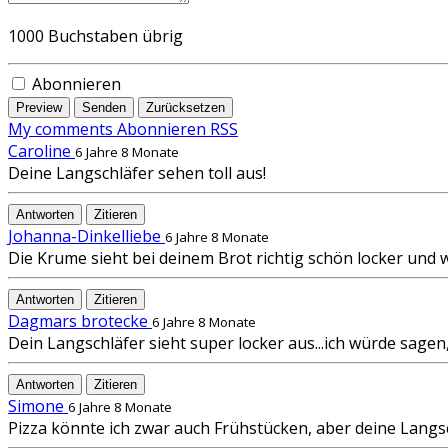
1000
Buchstaben übrig
Abonnieren
Preview
Senden
Zurücksetzen
My comments
Abonnieren
RSS
Caroline
6 Jahre 8 Monate
Deine Langschläfer sehen toll aus!
Antworten
Zitieren
Johanna-Dinkelliebe
6 Jahre 8 Monate
Die Krume sieht bei deinem Brot richtig schön locker und
Antworten
Zitieren
Dagmars brotecke
6 Jahre 8 Monate
Dein Langschläfer sieht super locker aus...ich würde sagen
Antworten
Zitieren
Simone
6 Jahre 8 Monate
Pizza könnte ich zwar auch Frühstücken, aber deine Langsch