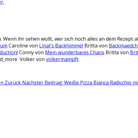
r.
enn ihr sehen wollt, wer sich noch alles an dem Rezept abge
aum
Caroline von
Linal's Backhimmel
Britta von
Backmaedch
éduction!
Conny von
Mein wunderbares Chaos
Britta von
Bri
nd_more
Volker von
volkermampft
en
Zurück
Nächster Beitrag: Weiße Pizza Bianca Radicchio mi