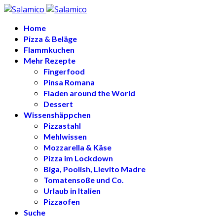
Home
Pizza & Beläge
Flammkuchen
Mehr Rezepte
Fingerfood
Pinsa Romana
Fladen around the World
Dessert
Wissenshäppchen
Pizzastahl
Mehlwissen
Mozzarella & Käse
Pizza im Lockdown
Biga, Poolish, Lievito Madre
Tomatensoße und Co.
Urlaub in Italien
Pizzaofen
Suche