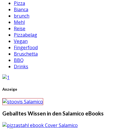
Pizza
Bianca
brunch
Mehl
Reise
Pizzabelag
Vegan
Fingerfood
Bruschetta
BBQ
Drinks
Anzeige
Geballtes Wissen in den Salamico eBooks