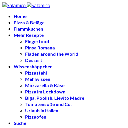
Home
Pizza & Beläge
Flammkuchen
Mehr Rezepte
Fingerfood
Pinsa Romana
Fladen around the World
Dessert
Wissenshäppchen
Pizzastahl
Mehlwissen
Mozzarella & Käse
Pizza im Lockdown
Biga, Poolish, Lievito Madre
Tomatensoße und Co.
Urlaub in Italien
Pizzaofen
Suche