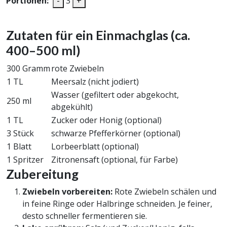
Portionen:
-
3
+
Zutaten für ein Einmachglas (ca.
400–500 ml)
300 Gramm
rote Zwiebeln
1 TL
Meersalz (nicht jodiert)
Wasser (gefiltert oder abgekocht,
250 ml
abgekühlt)
1 TL
Zucker oder Honig (optional)
3 Stück
schwarze Pfefferkörner (optional)
1 Blatt
Lorbeerblatt (optional)
1 Spritzer
Zitronensaft (optional, für Farbe)
Zubereitung
Zwiebeln vorbereiten:
Rote Zwiebeln schälen und
in feine Ringe oder Halbringe schneiden. Je feiner,
desto schneller fermentieren sie.