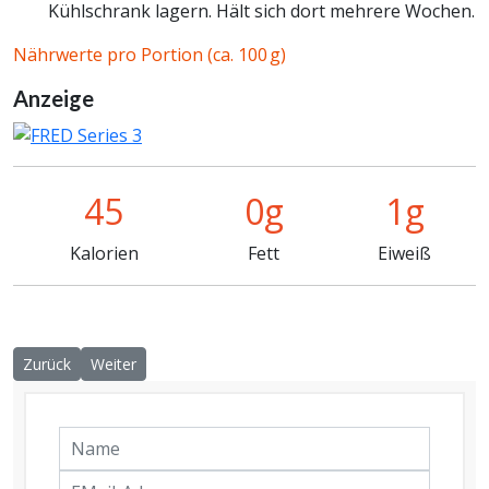
Kühlschrank lagern. Hält sich dort mehrere Wochen.
Nährwerte pro Portion (ca. 100 g)
Anzeige
45
0g
1g
Kalorien
Fett
Eiweiß
Vorheriger Beitrag: Flammkuchen mit Feta und Cranberry
Nächster Beitrag: Grillkäse-Pizza mit Tomatensoße & Pr
Zurück
Weiter