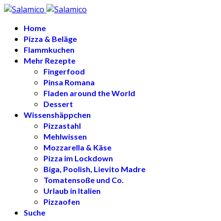
Home
Pizza & Beläge
Flammkuchen
Mehr Rezepte
Fingerfood
Pinsa Romana
Fladen around the World
Dessert
Wissenshäppchen
Pizzastahl
Mehlwissen
Mozzarella & Käse
Pizza im Lockdown
Biga, Poolish, Lievito Madre
Tomatensoße und Co.
Urlaub in Italien
Pizzaofen
Suche