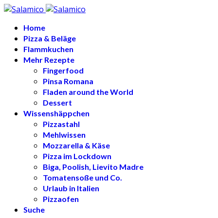
Home
Pizza & Beläge
Flammkuchen
Mehr Rezepte
Fingerfood
Pinsa Romana
Fladen around the World
Dessert
Wissenshäppchen
Pizzastahl
Mehlwissen
Mozzarella & Käse
Pizza im Lockdown
Biga, Poolish, Lievito Madre
Tomatensoße und Co.
Urlaub in Italien
Pizzaofen
Suche