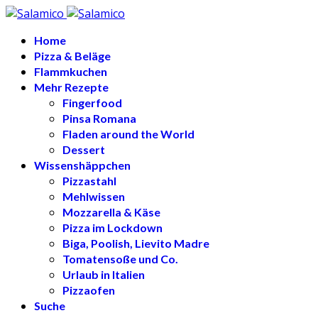
Home
Pizza & Beläge
Flammkuchen
Mehr Rezepte
Fingerfood
Pinsa Romana
Fladen around the World
Dessert
Wissenshäppchen
Pizzastahl
Mehlwissen
Mozzarella & Käse
Pizza im Lockdown
Biga, Poolish, Lievito Madre
Tomatensoße und Co.
Urlaub in Italien
Pizzaofen
Suche