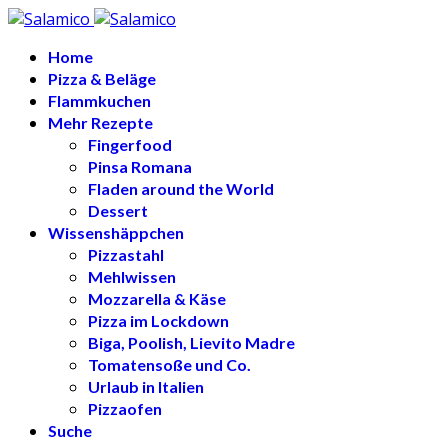
Home
Pizza & Beläge
Flammkuchen
Mehr Rezepte
Fingerfood
Pinsa Romana
Fladen around the World
Dessert
Wissenshäppchen
Pizzastahl
Mehlwissen
Mozzarella & Käse
Pizza im Lockdown
Biga, Poolish, Lievito Madre
Tomatensoße und Co.
Urlaub in Italien
Pizzaofen
Suche