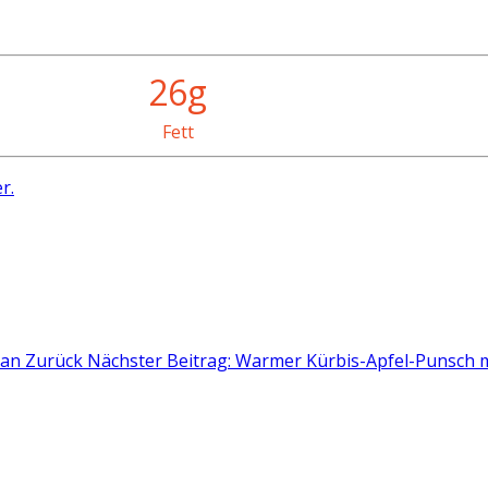
26g
Fett
r.
san
Zurück
Nächster Beitrag: Warmer Kürbis-Apfel-Punsch m