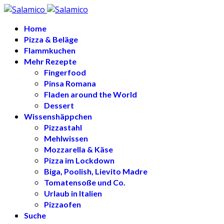
Home
Pizza & Beläge
Flammkuchen
Mehr Rezepte
Fingerfood
Pinsa Romana
Fladen around the World
Dessert
Wissenshäppchen
Pizzastahl
Mehlwissen
Mozzarella & Käse
Pizza im Lockdown
Biga, Poolish, Lievito Madre
Tomatensoße und Co.
Urlaub in Italien
Pizzaofen
Suche