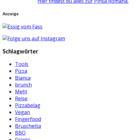
Hier findest du alles zur Pinsa Romana.
Anzeige
Schlagwörter
Tools
Pizza
Bianca
brunch
Mehl
Reise
Pizzabelag
Vegan
Fingerfood
Bruschetta
BBQ
Drinks