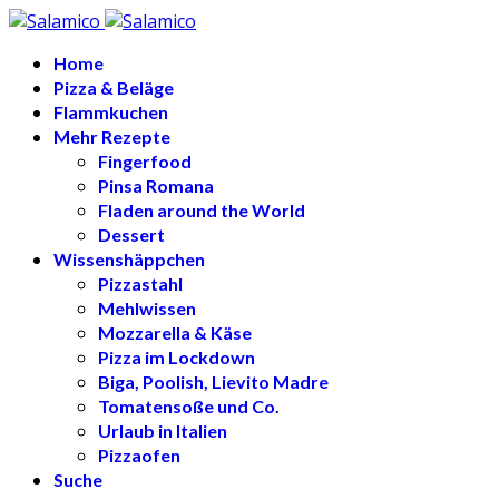
Home
Pizza & Beläge
Flammkuchen
Mehr Rezepte
Fingerfood
Pinsa Romana
Fladen around the World
Dessert
Wissenshäppchen
Pizzastahl
Mehlwissen
Mozzarella & Käse
Pizza im Lockdown
Biga, Poolish, Lievito Madre
Tomatensoße und Co.
Urlaub in Italien
Pizzaofen
Suche