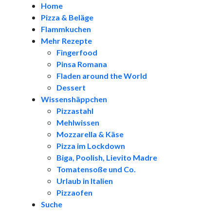
Home
Pizza & Beläge
Flammkuchen
Mehr Rezepte
Fingerfood
Pinsa Romana
Fladen around the World
Dessert
Wissenshäppchen
Pizzastahl
Mehlwissen
Mozzarella & Käse
Pizza im Lockdown
Biga, Poolish, Lievito Madre
Tomatensoße und Co.
Urlaub in Italien
Pizzaofen
Suche