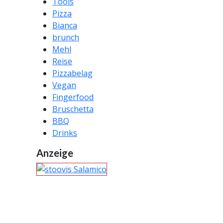
Tools
Pizza
Bianca
brunch
Mehl
Reise
Pizzabelag
Vegan
Fingerfood
Bruschetta
BBQ
Drinks
Anzeige