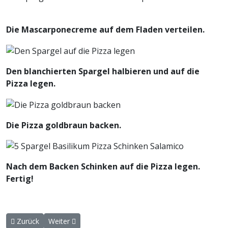
Die Mascarponecreme auf dem Fladen verteilen.
Den blanchierten Spargel halbieren und auf die
Pizza legen.
Die Pizza goldbraun backen.
Nach dem Backen Schinken auf die Pizza legen.
Fertig!
Vorheriger Beitrag: Vegetarische Pizza mit Erbsen-Püree und Süßka
Nächster Beitrag: Veganer Flammkuchen mit Hummus
Zurück
Weiter