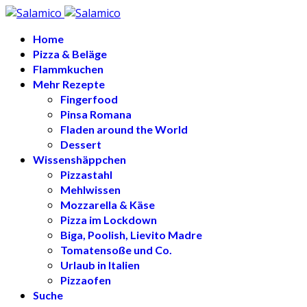
Home
Pizza & Beläge
Flammkuchen
Mehr Rezepte
Fingerfood
Pinsa Romana
Fladen around the World
Dessert
Wissenshäppchen
Pizzastahl
Mehlwissen
Mozzarella & Käse
Pizza im Lockdown
Biga, Poolish, Lievito Madre
Tomatensoße und Co.
Urlaub in Italien
Pizzaofen
Suche