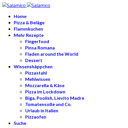
Home
Pizza & Beläge
Flammkuchen
Mehr Rezepte
Fingerfood
Pinsa Romana
Fladen around the World
Dessert
Wissenshäppchen
Pizzastahl
Mehlwissen
Mozzarella & Käse
Pizza im Lockdown
Biga, Poolish, Lievito Madre
Tomatensoße und Co.
Urlaub in Italien
Pizzaofen
Suche