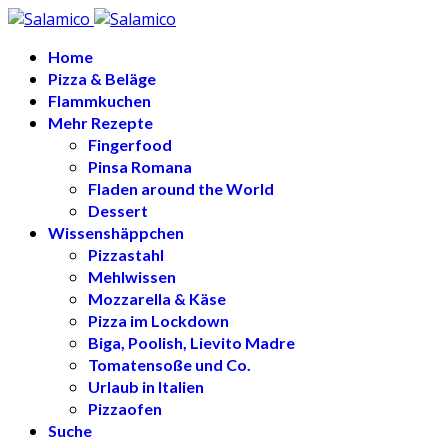
Home
Pizza & Beläge
Flammkuchen
Mehr Rezepte
Fingerfood
Pinsa Romana
Fladen around the World
Dessert
Wissenshäppchen
Pizzastahl
Mehlwissen
Mozzarella & Käse
Pizza im Lockdown
Biga, Poolish, Lievito Madre
Tomatensoße und Co.
Urlaub in Italien
Pizzaofen
Suche