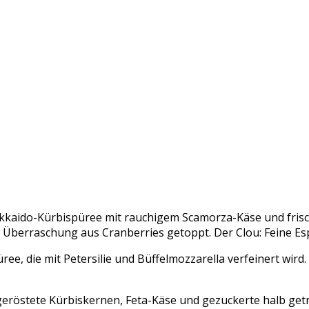
Hokkaido-Kürbispüree mit rauchigem Scamorza-Käse und fris
Überraschung aus Cranberries getoppt. Der Clou: Feine Es
ree, die mit Petersilie und Büffelmozzarella verfeinert wi
eröstete Kürbiskernen, Feta-Käse und gezuckerte halb getr