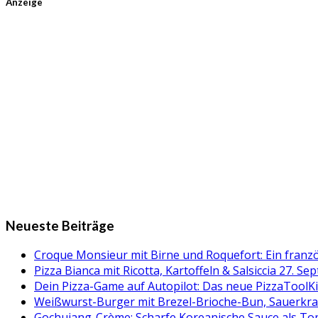
Anzeige
Neueste Beiträge
Croque Monsieur mit Birne und Roquefort: Ein fran
Pizza Bianca mit Ricotta, Kartoffeln & Salsiccia
27. Se
Dein Pizza-Game auf Autopilot: Das neue PizzaToolK
Weißwurst-Burger mit Brezel-Brioche-Bun, Sauerkr
Gochujang-Crème: Scharfe Koreanische Sauce als Topp