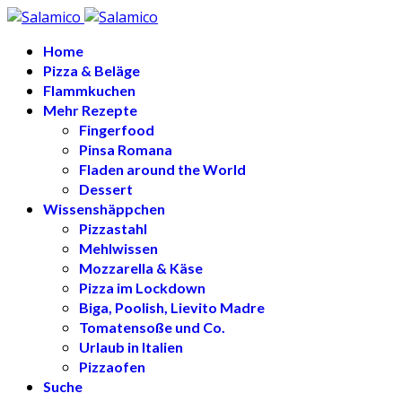
Home
Pizza & Beläge
Flammkuchen
Mehr Rezepte
Fingerfood
Pinsa Romana
Fladen around the World
Dessert
Wissenshäppchen
Pizzastahl
Mehlwissen
Mozzarella & Käse
Pizza im Lockdown
Biga, Poolish, Lievito Madre
Tomatensoße und Co.
Urlaub in Italien
Pizzaofen
Suche