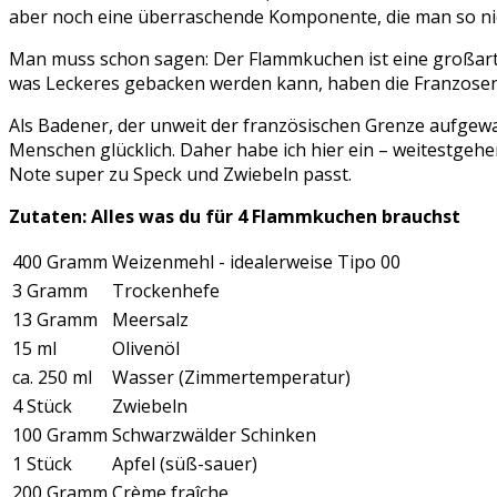
aber noch eine überraschende Komponente, die man so nich
Man muss schon sagen: Der Flammkuchen ist eine großartig
was Leckeres gebacken werden kann, haben die Franzosen
Als Badener, der unweit der französischen Grenze aufgewac
Menschen glücklich. Daher habe ich hier ein – weitestgehen
Note super zu Speck und Zwiebeln passt.
Zutaten: Alles was du für 4 Flammkuchen brauchst
400 Gramm
Weizenmehl - idealerweise Tipo 00
3 Gramm
Trockenhefe
13 Gramm
Meersalz
15 ml
Olivenöl
ca. 250 ml
Wasser (Zimmertemperatur)
4 Stück
Zwiebeln
100 Gramm
Schwarzwälder Schinken
1 Stück
Apfel (süß-sauer)
200 Gramm
Crème fraîche