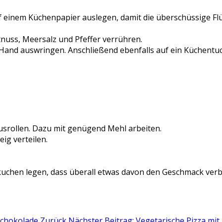
uf einem Küchenpapier auslegen, damit die überschüssige F
tnuss, Meersalz und Pfeffer verrühren.
r Hand auswringen. Anschließend ebenfalls auf ein Küchentu
ausrollen. Dazu mit genügend Mehl arbeiten.
ig verteilen.
uchen legen, dass überall etwas davon den Geschmack verb
.
Schokolade
Zurück
Nächster Beitrag: Vegetarische Pizza mit