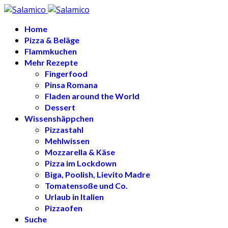
Home
Pizza & Beläge
Flammkuchen
Mehr Rezepte
Fingerfood
Pinsa Romana
Fladen around the World
Dessert
Wissenshäppchen
Pizzastahl
Mehlwissen
Mozzarella & Käse
Pizza im Lockdown
Biga, Poolish, Lievito Madre
Tomatensoße und Co.
Urlaub in Italien
Pizzaofen
Suche