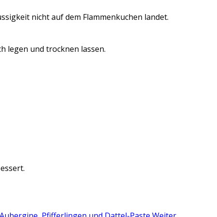
lüssigkeit nicht auf dem Flammenkuchen landet.
ch legen und trocknen lassen.
essert.
 Aubergine, Pfifferlingen und Dattel-Paste
Weiter