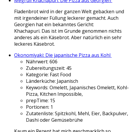
Megruli Khachapuri: Die Pizza aus Georgien
Fladenbrot wird in der ganzen Welt gebacken und
mit irgendeiner Füllung leckerer gemacht. Auch
Georgien hat ein bekanntes Gericht:
Khachapuri. Das ist im Grunde genommen nichts
anderes als ein Käsebrot. Aber natürlich ein sehr
leckeres Käsebrot.
Okonomiyaki: Die japanische Pizza aus Kohl
Nährwert:
606
Zubereitungszeit:
45
Kategorie:
Fast Food
Länderküche:
Japanisch
Keywords:
Omelett, Japanisches Omelett, Kohl-
Pizza, Kitchen Impossible,
prepTime:
15
Portionen:
1
Zutatenliste:
Spitzkohl, Mehl, Eier, Backpulver,
Dashi oder Gemüsebrühe
Kaum ein Rezept hat mich geschmacklich so