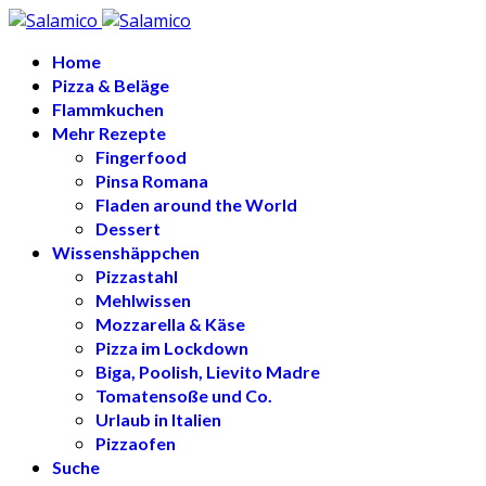
Home
Pizza & Beläge
Flammkuchen
Mehr Rezepte
Fingerfood
Pinsa Romana
Fladen around the World
Dessert
Wissenshäppchen
Pizzastahl
Mehlwissen
Mozzarella & Käse
Pizza im Lockdown
Biga, Poolish, Lievito Madre
Tomatensoße und Co.
Urlaub in Italien
Pizzaofen
Suche