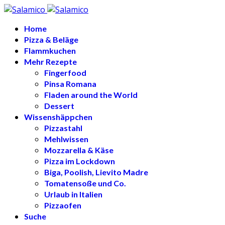
Home
Pizza & Beläge
Flammkuchen
Mehr Rezepte
Fingerfood
Pinsa Romana
Fladen around the World
Dessert
Wissenshäppchen
Pizzastahl
Mehlwissen
Mozzarella & Käse
Pizza im Lockdown
Biga, Poolish, Lievito Madre
Tomatensoße und Co.
Urlaub in Italien
Pizzaofen
Suche