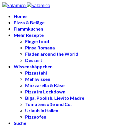
Home
Pizza & Beläge
Flammkuchen
Mehr Rezepte
Fingerfood
Pinsa Romana
Fladen around the World
Dessert
Wissenshäppchen
Pizzastahl
Mehlwissen
Mozzarella & Käse
Pizza im Lockdown
Biga, Poolish, Lievito Madre
Tomatensoße und Co.
Urlaub in Italien
Pizzaofen
Suche