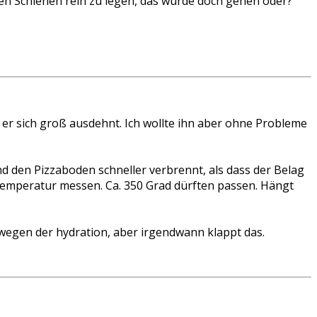
 den Schienen rein zu legen, das würde doch gehen oder?
s er sich groß ausdehnt. Ich wollte ihn aber ohne Probleme
und den Pizzaboden schneller verbrennt, als dass der Belag
Temperatur messen. Ca. 350 Grad dürften passen. Hängt
g wegen der hydration, aber irgendwann klappt das.