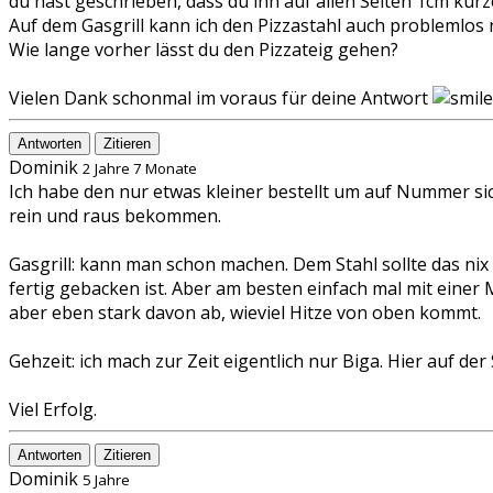
du hast geschrieben, dass du ihn auf allen Seiten 1cm kürz
Auf dem Gasgrill kann ich den Pizzastahl auch problemlo
Wie lange vorher lässt du den Pizzateig gehen?
Vielen Dank schonmal im voraus für deine Antwort
Antworten
Zitieren
Dominik
2 Jahre 7 Monate
Ich habe den nur etwas kleiner bestellt um auf Nummer sic
rein und raus bekommen.
Gasgrill: kann man schon machen. Dem Stahl sollte das nix 
fertig gebacken ist. Aber am besten einfach mal mit ein
aber eben stark davon ab, wieviel Hitze von oben kommt.
Gehzeit: ich mach zur Zeit eigentlich nur Biga. Hier auf 
Viel Erfolg.
Antworten
Zitieren
Dominik
5 Jahre