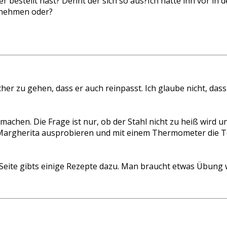
er bestellt hast? Dehnt der sich so aus?Ich hätte ihn vor in
s nehmen oder?
her zu gehen, dass er auch reinpasst. Ich glaube nicht, das
machen. Die Frage ist nur, ob der Stahl nicht zu heiß wird 
er Margherita ausprobieren und mit einem Thermometer die 
der Seite gibts einige Rezepte dazu. Man braucht etwas Übun