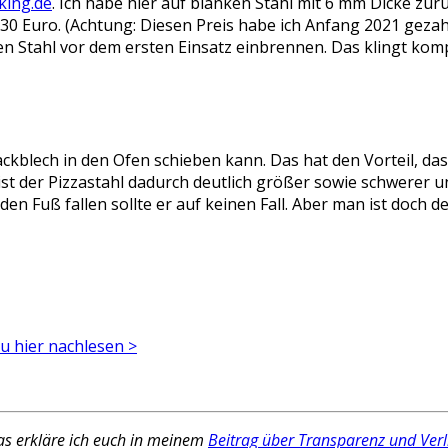
king.de
. Ich habe hier auf blanken Stahl mit 6 mm Dicke z
0 Euro. (Achtung: Diesen Preis habe ich Anfang 2021 gezahlt
 Stahl vor dem ersten Einsatz einbrennen. Das klingt kompli
Backblech in den Ofen schieben kann. Das hat den Vorteil, 
 ist der Pizzastahl dadurch deutlich größer sowie schwerer
den Fuß fallen sollte er auf keinen Fall. Aber man ist doch 
du hier nachlesen >
Das erkläre ich euch in meinem
Beitrag über Transparenz und Ver