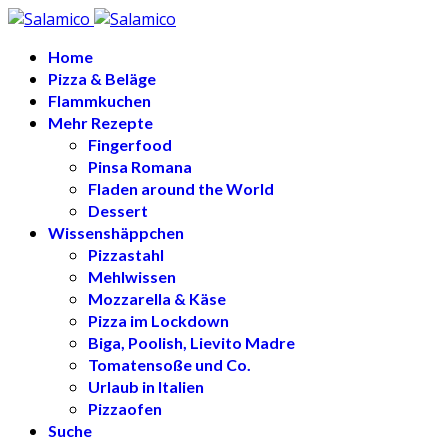
Home
Pizza & Beläge
Flammkuchen
Mehr Rezepte
Fingerfood
Pinsa Romana
Fladen around the World
Dessert
Wissenshäppchen
Pizzastahl
Mehlwissen
Mozzarella & Käse
Pizza im Lockdown
Biga, Poolish, Lievito Madre
Tomatensoße und Co.
Urlaub in Italien
Pizzaofen
Suche