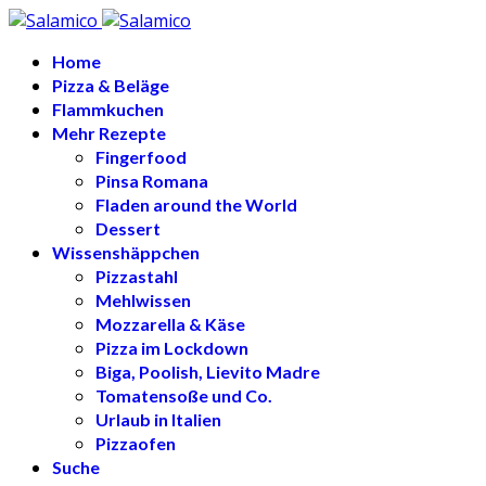
Home
Pizza & Beläge
Flammkuchen
Mehr Rezepte
Fingerfood
Pinsa Romana
Fladen around the World
Dessert
Wissenshäppchen
Pizzastahl
Mehlwissen
Mozzarella & Käse
Pizza im Lockdown
Biga, Poolish, Lievito Madre
Tomatensoße und Co.
Urlaub in Italien
Pizzaofen
Suche