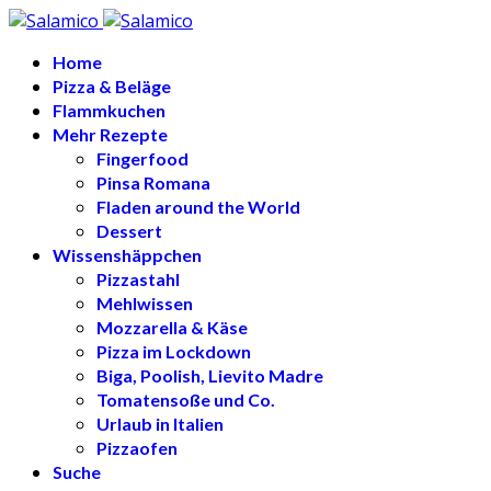
Home
Pizza & Beläge
Flammkuchen
Mehr Rezepte
Fingerfood
Pinsa Romana
Fladen around the World
Dessert
Wissenshäppchen
Pizzastahl
Mehlwissen
Mozzarella & Käse
Pizza im Lockdown
Biga, Poolish, Lievito Madre
Tomatensoße und Co.
Urlaub in Italien
Pizzaofen
Suche